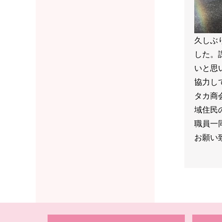
久しぶ
した。
いと思
協力し
タカ商
域住民
職員一
お願い