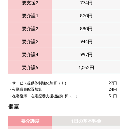
要支援2
774円
要介護1
830円
要介護2
880円
要介護3
944円
要介護4
997円
要介護5
1,052円
・サービス提供体制強化加算（Ⅰ）
22円
・夜勤職員配置加算
24円
・在宅復帰・在宅療養支援機能加算（Ⅰ）
51円
個室
要介護度
1日の基本料金