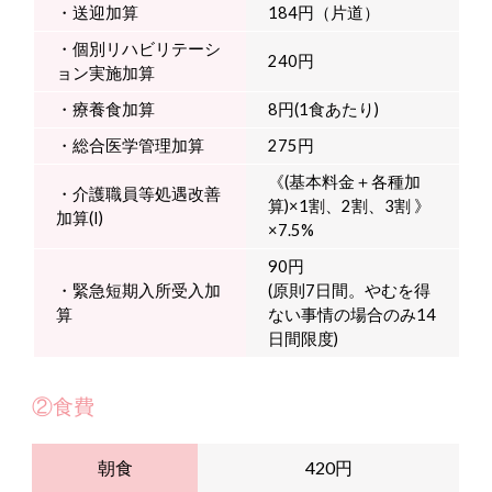
・送迎加算
184円（片道）
・個別リハビリテーシ
240円
ョン実施加算
・療養食加算
8円(1食あたり)
・総合医学管理加算
275円
《(基本料金＋各種加
・介護職員等処遇改善
算)×1割、2割、3割 》
加算(I)
×7.5%
90円
・緊急短期入所受入加
(原則7日間。やむを得
算
ない事情の場合のみ14
日間限度)
②食費
朝食
420円