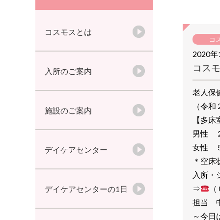
コスモスとは
コ
2020年
コス
入所のご案内
老人保
（令和
施設のご案内
【多
男性
女性 
デイケアセンター
＊空床
入所・
⇒
（
デイケアセンターの1日
担当 
～今日