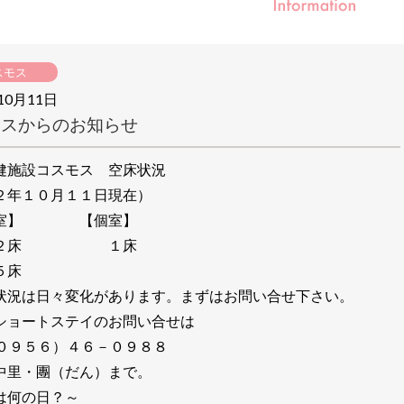
スモス
10月11日
モスからのお知らせ
健施設コスモス 空床状況
２年１０月１１日現在）
床室】 【個室】
 ２床 １床
５床
状況は日々変化があります。まずはお問い合せ下さい。
ショートステイのお問い合せは
０９５６）４６－０９８８
中里・團（だん）まで。
は何の日？～