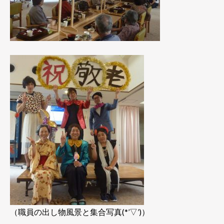
（職員の出し物風景と集合写真(*’▽’)）