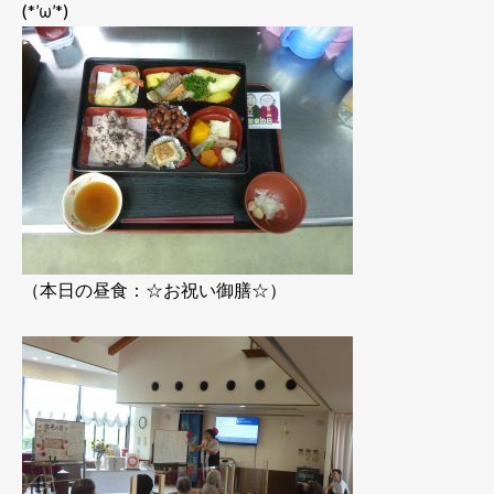
(*’ω’*)
（本日の昼食：☆お祝い御膳☆）