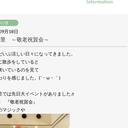
季の里
09月18日
の里 ～敬老祝賀会～
だいぶ涼しい日々になってきました。
に散歩をしていると
咲いているのを見て
わりを感じました。(´・ω・｀)
里では先日大イベントがありました♬
5日 『敬老祝賀会』
のマジックや