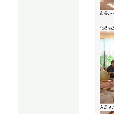
市長から
記念品
入居者