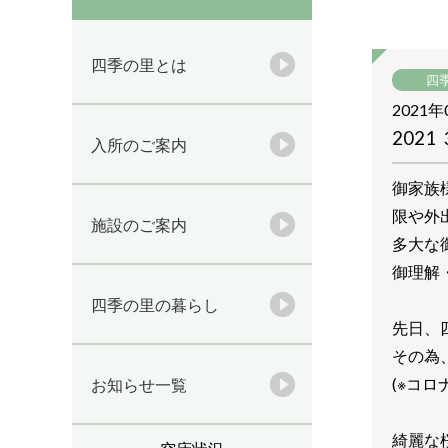
四季の里とは
四
2021年
202
入所のご案内
御家族
限や外
施設のご案内
多大な
御理解
四季の里の暮らし
先日、
その為
(※コ
お知らせ一覧
綺麗な