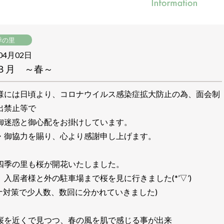
季の里
04月02日
1 ３月 ～春～
様には日頃より、コロナウイルス感染症拡大防止の為、面会制
出禁止等で
御迷惑と御心配をお掛けしています。
・御協力を賜り、心より感謝申し上げます。
四季の里も桜が開花いたしました。
、入居者様と外の駐車場まで桜を見に行きました(*’▽’)
ロナ対策で少人数、数回に分かれていきました)
桜を近くで見つつ、春の風を肌で感じる事が出来