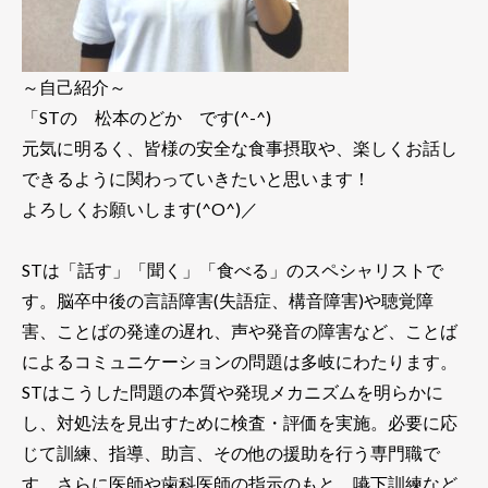
～自己紹介～
「STの 松本のどか です(^-^)
元気に明るく、皆様の安全な食事摂取や、楽しくお話し
できるように関わっていきたいと思います！
よろしくお願いします(^O^)／
STは「話す」「聞く」「食べる」のスペシャリストで
す。脳卒中後の言語障害(失語症、構音障害)や聴覚障
害、ことばの発達の遅れ、声や発音の障害など、ことば
によるコミュニケーションの問題は多岐にわたります。
STはこうした問題の本質や発現メカニズムを明らかに
し、対処法を見出すために検査・評価を実施。必要に応
じて訓練、指導、助言、その他の援助を行う専門職で
す。さらに医師や歯科医師の指示のもと、嚥下訓練など